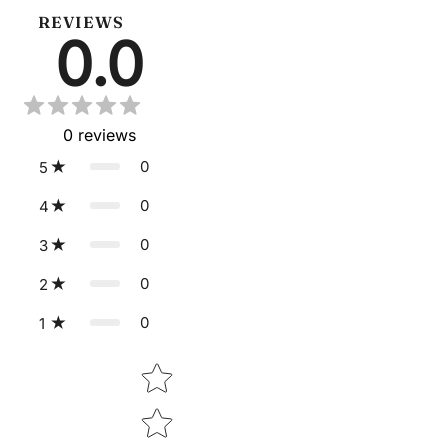
シ
投
ピ
ェ
稿
ン
REVIEWS
ア
す
す
0.0
す
る
る
る
0
reviews
0
5
0
4
0
3
0
2
0
1
Star rating