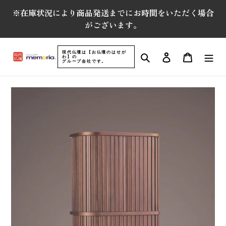
コ
※在庫状況により商品発送までにお時間をいただく場合
ン
がございます。
テ
ン
ツ
現代仏壇は【お仏壇のはせが
検索
ログイン
カート
わ】の
に
グループ会社です。
ス
キ
ッ
プ
す
る