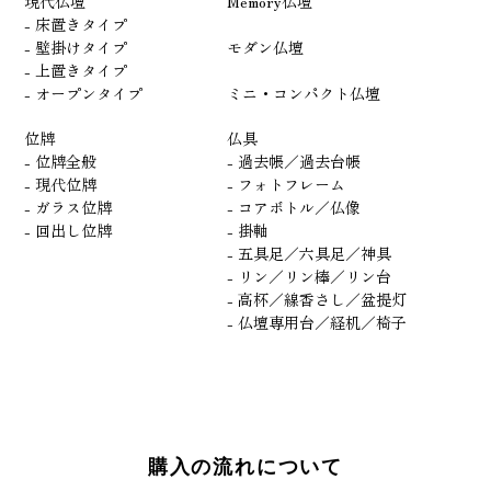
現代仏壇
Memory仏壇
- 床置きタイプ
- 壁掛けタイプ
モダン仏壇
- 上置きタイプ
- オープンタイプ
ミニ・コンパクト仏壇
位牌
仏具
- 位牌全般
- 過去帳／過去台帳
- 現代位牌
- フォトフレーム
- ガラス位牌
- コアボトル／仏像
- 回出し位牌
- 掛軸
- 五具足／六具足／神具
- リン／リン棒／リン台
- 高杯／線香さし／盆提灯
- 仏壇専用台／経机／椅子
購入の流れについて