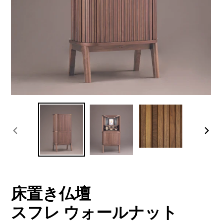
前
次
の
の
ス
ス
ラ
ラ
イ
イ
ド
ド
床置き仏壇
スフレ ウォールナット