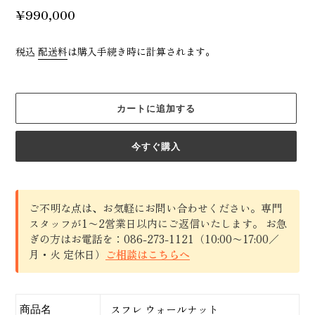
通
¥990,000
常
価
税込
配送料
は購入手続き時に計算されます。
格
カートに追加する
今すぐ購入
ご不明な点は、お気軽にお問い合わせください。専門
スタッフが1〜2営業日以内にご返信いたします。 お急
ぎの方はお電話を：086-273-1121（10:00〜17:00／
月・火 定休日）
ご相談はこちらへ
カ
ー
ト
スフレ ウォールナット
商品名