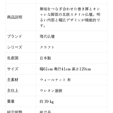
に
商
無垢をつなぎ合わせた巻き扉とオシ
品
ャレな脚部の北欧スタイル仏壇。明
商品説明
を
るい内部と幅広デザインが機能的で
追
す。
加
す
現代仏壇
ブランド
る
クラフト
シリーズ
日本製
生産国
幅61cm 奥行41cm 高さ120cm
サイズ
ウォールナット 布
主素材
ウレタン塗装
主仕上
約 39 kg
重量
組立品
組立状態