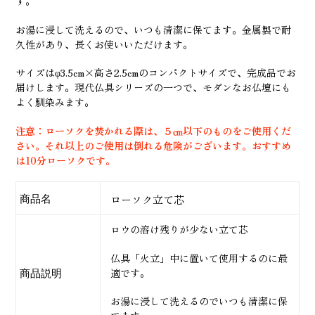
す。
加
お湯に浸して洗えるので、いつも清潔に保てます。金属製で耐
す
久性があり、長くお使いいただけます。
る
サイズはφ3.5cm×高さ2.5cmのコンパクトサイズで、完成品でお
届けします。現代仏具シリーズの一つで、モダンなお仏壇にも
よく馴染みます。
注意：ローソクを焚かれる際は、５㎝以下のものをご使用くだ
さい。それ以上のご使用は倒れる危険がございます。おすすめ
は10分ローソクです。
商品名
ローソク立て芯
ロウの溶け残りが少ない立て芯
仏具「火立」中に置いて使用するのに最
適です。
商品説明
お湯に浸して洗えるのでいつも清潔に保