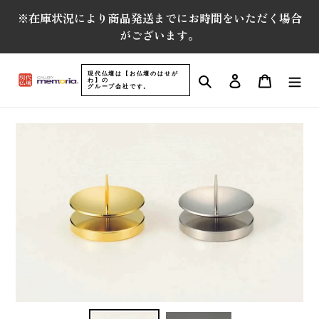
コ
※在庫状況により商品発送までにお時間をいただく場合
ン
がございます。
テ
ン
ツ
現代仏壇は【お仏壇のはせが
検索
ログイン
カート
わ】の
に
グループ会社です。
ス
キ
ッ
プ
す
る