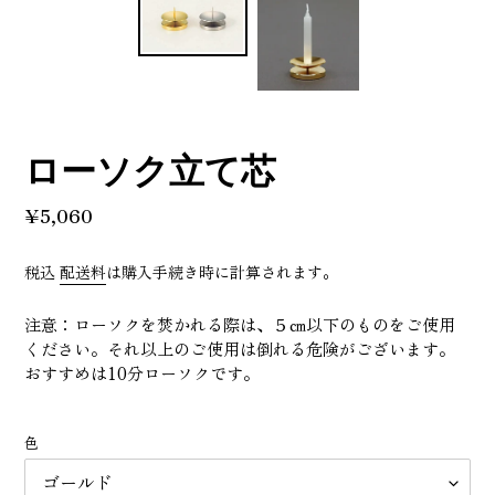
ローソク立て芯
通
¥5,060
常
価
税込
配送料
は購入手続き時に計算されます。
格
注意：ローソクを焚かれる際は、５㎝以下のものをご使用
ください。それ以上のご使用は倒れる危険がございます。
おすすめは10分ローソクです。
色