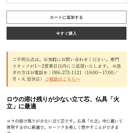
カートに追加する
今すぐ購入
ご不明な点は、お気軽にお問い合わせください。専門
スタッフが1〜2営業日以内にご返信いたします。 お急
ぎの方はお電話を：086-273-1121（10:00〜17:00／
月・火 定休日）
ご相談はこちらへ
カ
ー
ロウの溶け残りが少ない立て芯、仏具「火
ト
立」に最適
に
商
品
ロウの溶け残りが少ない立て芯です。仏具「火立」中に置いて
を
使用するのに最適で、ローソクを美しく燃やすことができま
追