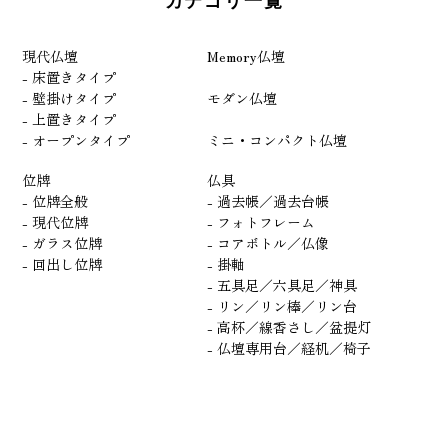
カテゴリ一覧
現代仏壇
Memory仏壇
- 床置きタイプ
- 壁掛けタイプ
モダン仏壇
- 上置きタイプ
- オープンタイプ
ミニ・コンパクト仏壇
位牌
仏具
- 位牌全般
- 過去帳／過去台帳
- 現代位牌
- フォトフレーム
- ガラス位牌
- コアボトル／仏像
- 回出し位牌
- 掛軸
- 五具足／六具足／神具
- リン／リン棒／リン台
- 高杯／線香さし／盆提灯
- 仏壇専用台／経机／椅子