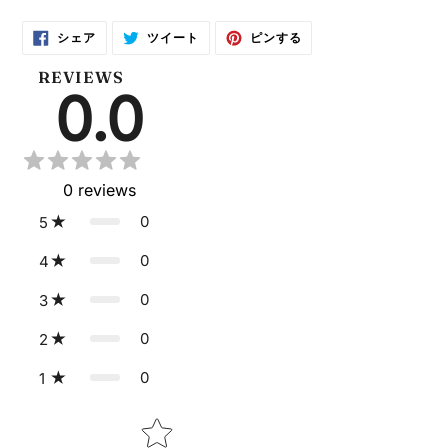
FACEBOOK
TWITTER
PINTEREST
シェア
ツイート
ピンする
で
に
で
シ
投
ピ
ェ
稿
ン
REVIEWS
ア
す
す
0.0
す
る
る
る
0
reviews
0
5
0
4
0
3
0
2
0
1
Star rating