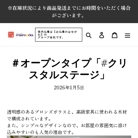
コ
※在庫状況により商品発送までにお時間をいただく場合
ン
がございます。
テ
ン
ツ
現代仏壇は【お仏壇のはせが
検索
ログイン
カート
わ】の
に
グループ会社です。
ス
キ
ッ
＃オープンタイプ「#クリ
プ
す
スタルステージ」
る
2026年1月5日
透明感のあるブロンズガラスと、高級家具に使われる木材
で構成されています。
また、シンプルなデザインなので、お部屋の雰囲気に溶け
込みやすいのも人気の理由です。