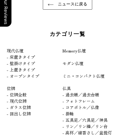
Our Reviews
ニュースに戻る
カテゴリ一覧
現代仏壇
Memory仏壇
- 床置きタイプ
- 壁掛けタイプ
モダン仏壇
- 上置きタイプ
- オープンタイプ
ミニ・コンパクト仏壇
位牌
仏具
- 位牌全般
- 過去帳／過去台帳
- 現代位牌
- フォトフレーム
- ガラス位牌
- コアボトル／仏像
- 回出し位牌
- 掛軸
- 五具足／六具足／神具
- リン／リン棒／リン台
- 高杯／線香さし／盆提灯