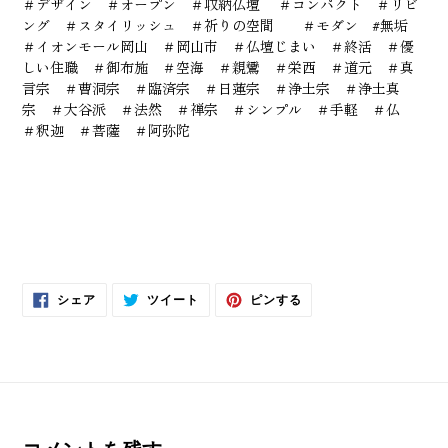
＃デザイン ＃オープン ＃収納仏壇 ＃コンパクト ＃リビ
ング ＃スタイリッシュ ＃祈りの空間 ＃モダン #無垢
＃イオンモール岡山 ＃岡山市 ＃仏壇じまい ＃終活 ＃優
しい住職 ＃御布施 ＃空海 ＃親鸞 ＃栄西 ＃道元 ＃真
言宗 ＃曹洞宗 ＃臨済宗 ＃日蓮宗 ＃浄土宗 ＃浄土真
宗 ＃大谷派 ＃法然 ＃禅宗 ＃シンプル ＃手軽 ＃仏
＃釈迦 ＃菩薩 ＃阿弥陀
FACEBOOK
TWITTER
PINTEREST
シェア
ツイート
ピンする
で
に
で
シ
投
ピ
ェ
稿
ン
ア
す
す
す
る
る
る